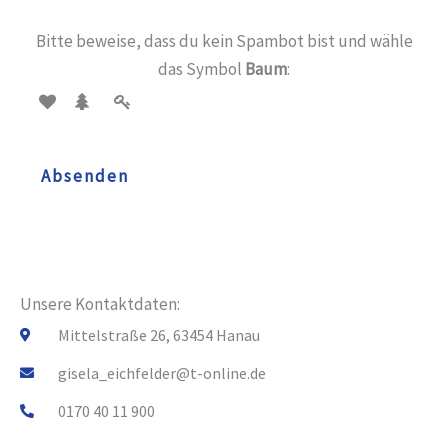
i
e
c
Bitte beweise, dass du kein Spambot bist und wähle
*
h
das Symbol
Baum
:
t
a
n
Absenden
u
n
s
*
Unsere Kontaktdaten:
Mittelstraße 26, 63454 Hanau
gisela_eichfelder@t-online.de
0170 40 11 900