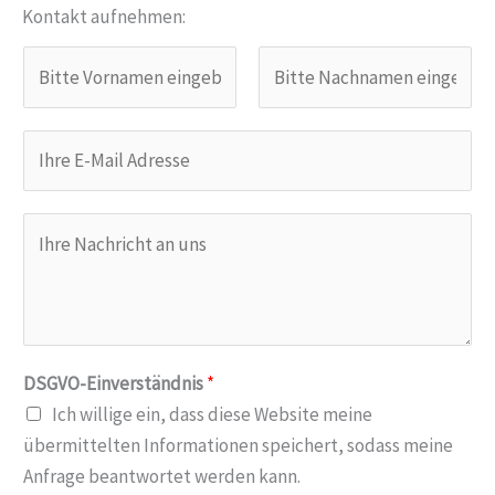
Kontakt aufnehmen:
V
o
r
V
N
E
n
o
a
-
a
r
c
M
m
n
h
I
a
e
a
n
h
i
*
m
a
r
l
e
m
e
A
e
N
d
a
DSGVO-Einverständnis
*
r
c
Ich willige ein, dass diese Website meine
e
h
übermittelten Informationen speichert, sodass meine
s
r
Anfrage beantwortet werden kann.
s