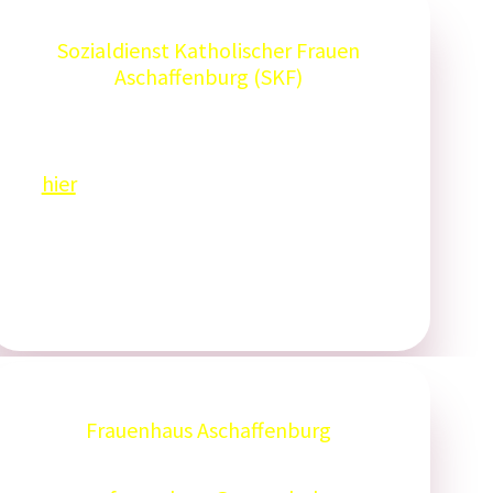
Sozialdienst Katholischer Frauen
Aschaffenburg (SKF)
Tel: 06021 27806
Weitere Informationen finden Sie
hier
.
Frauenhaus Aschaffenburg
Tel: 06021 24455 (24 h erreichbar)