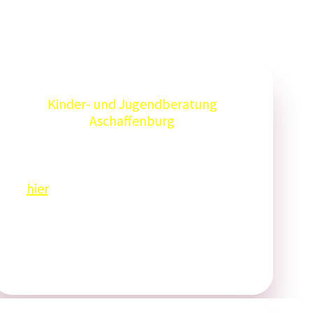
Kinder- und Jugendberatung
Aschaffenburg
Tel: 06021 902400
Weitere Informationen finden Sie
hier
.