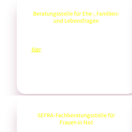
Beratungsstelle für Ehe-, Familien-
und Lebensfragen
Tel: 06021 902400
Weitere Informationen finden Sie
hier
.
SEFRA-Fachberatungsstelle für
Frauen in Not
Tel: 06021 24728