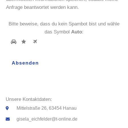
s
r
Anfrage beantwortet werden kann.
s
i
e
c
Bitte beweise, dass du kein Spambot bist und wähle
*
h
das Symbol
Auto
:
t
a
n
u
Absenden
n
s
*
Unsere Kontaktdaten:
Mittelstraße 26, 63454 Hanau
gisela_eichfelder@t-online.de